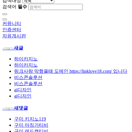
검색대상
검색어
필수
커뮤니티
인증센터
자유게시판
새글
+ 더보기
하이카지노
하이카지노
링크사랑 막혔을때 도메인 https://linklove18.com/ 입니다
비스콘솔루션
비스콘솔루션
ai디자인
ai디자인
새댓글
+ 더보기
구미
키지노119
구미
마징가티비
구미
레드캣티비