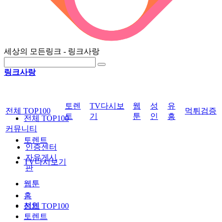
세상의 모든링크 - 링크사랑
링크사랑
토렌
TV다시보
웹
성
유
전체 TOP100
먹튀검증
트
기
툰
인
흥
전체 TOP100
커뮤니티
토렌트
인증센터
자유게시
TV다시보기
판
웹툰
홈
성인
전체 TOP100
토렌트