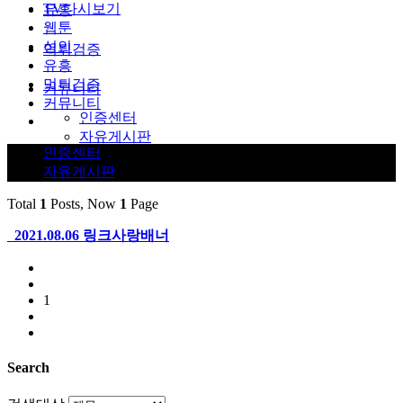
TV다시보기
유흥
웹툰
성인
먹튀검증
유흥
먹튀검증
커뮤니티
커뮤니티
인증센터
자유게시판
인증센터
자유게시판
Total
1
Posts, Now
1
Page
2021.08.06
링크사랑배너
1
Search