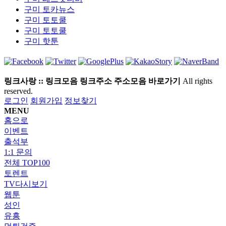
구미
토카뉴스
구미
토토쿨
구미
토토쿨
구미
핫툰
링크사랑 :: 링크모음 링크주소 주소모음 바로가기
All rights
reserved.
로그인
회원가입
정보찾기
MENU
홈으로
이벤트
출석부
1:1 문의
전체 TOP100
토렌트
TV다시보기
웹툰
성인
유흥